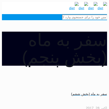
فر به ماه
بخش پنجم)
به ماه (بخش ششم)
201