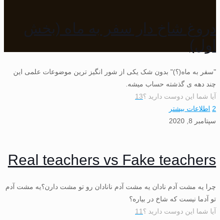
دروغ شاخ دار سفر به ماه (بخش
اول)
"سفر به ماه(؟)" بدون شک یکی از شور انگیز ترین موضوعات علمی این
چند دهه ی گذشته حساب میشه.
آیا شما این دوست دارید ؟
13
2
اطلاعات بیشتر
سپتامبر 8, 2020
Real teachers vs Fake teachers
چرا یه مشت آدم نادان یه مشت آدم نانادان رو تو مشت دارن؟یه مشت آدم
تو آدما نیست که شاخ در بیاره؟
آیا شما این دوست دارید ؟
11