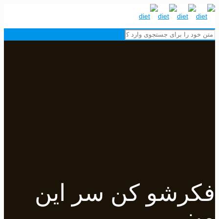
فکرشو کن سر این
میز