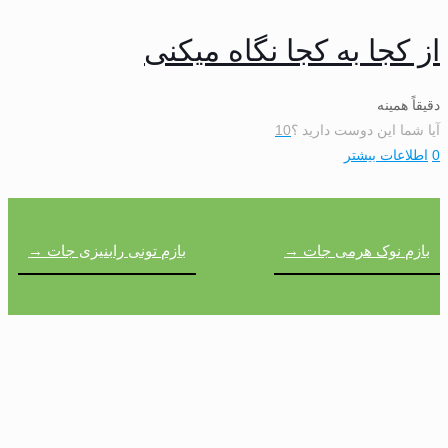
از کجا به کجا نگاه میکنی
دقیقاً همینه
آیا شما این دوست دارید ؟
10
0
اطلاعات بیشتر
بازم نوک هرمی جات →
بازم تونی رابنیزی جات →