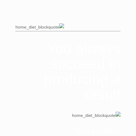
You always
succeed in
producing a
result
Tony Robbins