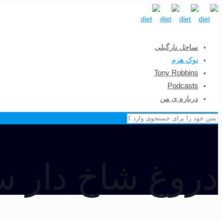
ساحل نارگیلی
نوک هرم
Tony Robbins
Podcasts
درباره ی من
دروغ شاخ دار س