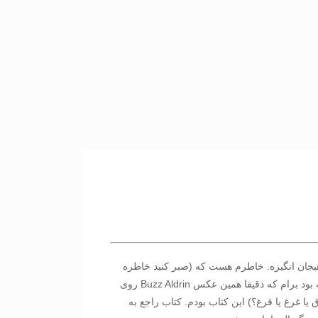
یجان انگیزه. خاطرم هست که (صبر کنید خاطره
مربوط 1960 و خورده ای نیست!) که برادرم رفته بود نمایشگاه کتاب و من فکر میکنم دبستانی بودم. یه کتاب در قطع این مجله های "دانستنیها" گرفته بود برام که دقیقا همین عکس Buzz Aldrin روی
100 یا 10000 بار رو در نظر بگیرین!) خلاصه غرق (قرق یا غرغ یا قرغ؟) این کتاب بودم. کتاب راجع به