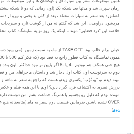
همین موضوعات سفر بین سیاره ای و کهکشان ها و این موضوعات "نوجوو
زمان سپری شد و مدتها بعد شبکه یک (اون زمانی که دو تا شبکه بیشتر 
فضانورد بعد سفر به سیارات مختلف بعد از کلی بد بختی و نیرو از د
مردشون دراومدن. این شد که گفتم نه من از گوشت تازه و سبزیجات ت
خلاصه این "درد فضایی" موند تا اینکه یک روز تو یه نمایشگاه کتاب محلی
خیلی برام حالب بود. TAKE OFF از ماه به
هیچ حتی همکف هم نبودیم. -4 یا -5 اگر پایی
دوم به سرنوشت اون کتاب اول دچار شد و داستان ماجراهای من و فضا 
نبینه دیدم تو "یو تُرُب" یکسری ویدئو هست که راجع به سفر به ماهه و 
درزش نمیره. به اکتشاف قرن گیر دادین؟ اونم با این همه فیلم و عکس 
OVER نشده باشین بفرمایین قسمت دوم سفر به ماه.(متاسفانه هیچ غولی برای قسمت اول دعوت ما رو قبول نکرد که PLAYER ها باهاش مبارزه کنن. پس حالشو ببرین از مفتکی رفتن به
دوم
)