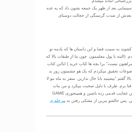
بزرگسالی اماده میشدم.
سینمایی بعد از ظهر یک جمعه نشون داد که یه عده
ت!) بعدش از شدت گرسنگی از خجالت دوستای
و باز کشوند به سمت فضا و این داستان ها که یادمه تو
جا به جا شد) اون رو خریدم. (البته با پول معلممون. چون ما از طبقات بالا که
همین پول همراهتون نیست" برا بچه ها کتاب خرید.) ایااین کتاب
موضوعات تحقیق میکردم که یک هو چشمتون روز بد
گفتم "بیشینید بابا حال ندارین. سفر به ماه مو لا
د فنا برم. طرف با دلیل صحبت میکرد و من مات
مونده بودم که دلیل رو بچسبم یا همرنگ جماعت بشم. من دوست دارم شما رو هم تو همین "درد سر" یا "سرد در" بندازم. اگر دوست دارین تو سرزمین عجایب قدمی زده باشین و همینجوری GAME
مرحله ی