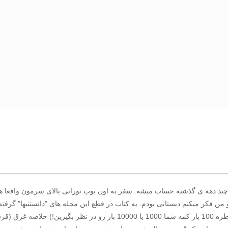
ند دهه ی گذشته حساب میشه. سفر به اون توپ نورانی بالای سرمون واقعا ه
جلدش بود. شاید 100 بار من کتاب رو خوندم.(اگر برای جالب شدن خاطره 100 بار کمه شما 0