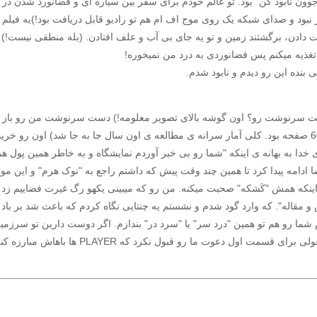
ن نابود کن" بود. تو عالم خودم برای سفر بین سیاره ای و فضانورد شدن در 
نبود و صدای شبکه یک روی موج اف ام هم تو رادیو قابل دریافت بود!)یه فیلم 
ست دادن، برگشتند زمین و تو یه جای بی آب و علف افتادن. (بله منطقی نیس
غذیه میکنم پس فضانوردی به درد من نمیخوره!
 بنده این رو دیدم و نابود شدم.
 سمت زمین. (می بینید دست سرنوشت رو؟ اون گوشه بالای تصویر معلومه!) دست سرنوشت من ر
همون نمایشگاه یه کتاب قطور راجع به فضا بود (که فکر کنم 500 یا 600 صفحه بود. کلی آمار سرانه ی مطالعه ی اون سال 
ن تر نبود حداکثر. اون بنده ی خدا به بهانه ی اینکه "شما رو بی خبر آوردم نمایشگاه و به خاطر 
ادامه پیدا کرد تا همین چند وقت پیش که داشتم راجع به "نوک هرم" و این 
اینکه همش "کَشکه" صحبت میکنه. من رو که میبینی یکهو رگ غیرت فضاییم زد بالا 
و مقاله". که وارد گود شدم و نشستم یه چنتایی نگاه کردم که باعث شد بر با