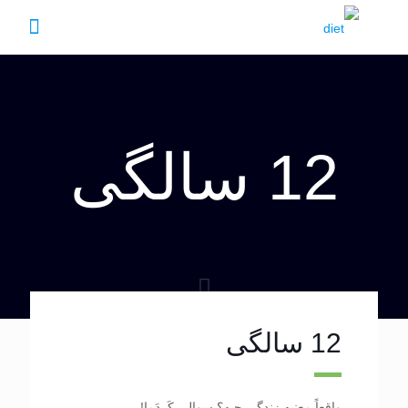
12 سالگی
12 سالگی
واقعاً معنیه زندگی چیه؟ سوالی کَردَما!