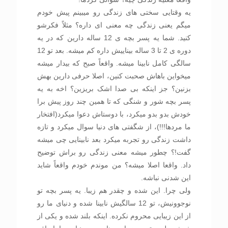
یه وقتایی سختی های زندگی رو میبینم پیش خودم
میگم یعنی زندگی چه معنی ای داره؟ مثلاً فکرشو
کنید. شما یه پسر بچه ی 12 ساله دارین که در یه
دوره ی 2 تا 3 ساله بیناییش داره کم میشه. بعد تو 12
سالگی کامل نابینا میشه. واقعاً صبح که بیدار میشه
میخواین باهاش صحبت کنین، اصلا حرفی دارین بهش
بزنین؟ جز اینکه بی صدا اشک بریزین؟ اخه به یه
پسر بچه شور و شنگی که تا همین چند روز پیش برا
خودش بدو بدو میکرد، با دوستاش دعوا میکرد(افتخار
ما مردها!!!)، از شگفتی های دنیا سوال میکرد و تازه
داشت زندگی رو تجربه میکرد بعد نابینایی چی میشه
گفت!؟ چطور میشه معنی زندگی رو براش توضیح
داد. واقعا اصلا میشه؟ من موندم خودم واقعاً شاید
این شدنی نباشه.
ولی چرا. این شده و چقدر هم زیبا. یه پسر بچه تو
نوجوونیش، تو 12 سالگیش نابینا شده و دنیای ما رو
از این زیبایی محروم نکرده. اینکه بلند شده و یکی از