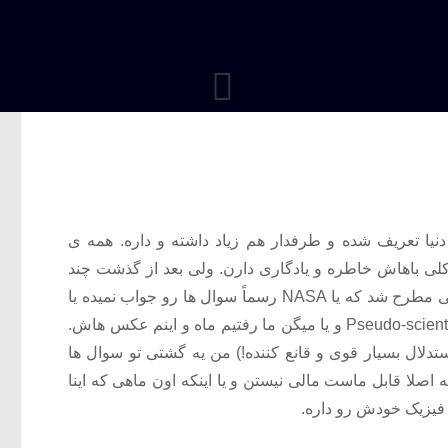
یه که توسط NASA برای مردم دنیا تعریف شده و طرفدار هم زیاد داشته و داره. همه ی
کلی باهاش خاطره و یادگاری دارن. ولی بعد از گذشت چند
سال کم کم سوالاتی در مورد جزئیات این سفر ادعایی مطرح شد که یا NASA رسماً سوال ها رو جواب نمیده یا
سوال کننده رو بی اعتبار نشون میدن و میگن برو Pseudo-scientist و یا میگن ما رفتیم ماه و اینم عکس هاش.
ستدلال بسیار قوی و قانع کننده!) من یه گشتی تو سوال ها
 اصلا قابل ماست مالی نیستن و یا اینکه اون ماهی که اینا
 فیزیک خودش رو داره.