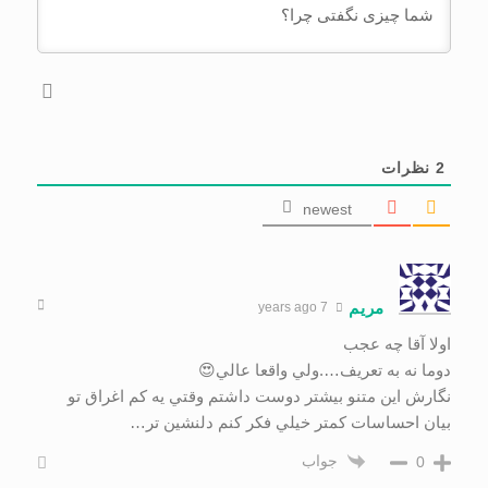
2
نظرات
newest
مریم
7 years ago
اولا آقا چه عجب
دوما نه به تعریف….ولي واقعا عالي😍
نگارش اين متنو بيشتر دوست داشتم وقتي يه كم اغراق تو
بيان احساسات كمتر خيلي فكر كنم دلنشين تر…
جواب
0