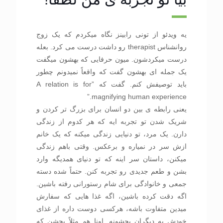
یه ویدئو از تونی رابینز نگاه میکردم که یک زوج
روانشناس therapist رو داشت درست می کرد. بعله
درست میکردشون. میون حرفایی که بهشون میگفت
یک جمله ای بهشون گفت که واقعاً نمیدونم چطور
باید توصیفش کنم. گفت که ”A relation is for
magnifying human experience.”
یعنی رابطه ی بین دو انسان برای بزرگ تر کردن و
شریک شدن تو تجربه ایه که هر کدوم از زندگی
دارن. یک مرد، تو دنیایی زندگی میکنه که یک خانم
ازش سر در نمیاره و برعکس. وقتی باهم زندگی
میکنن، داستان سر اینه که تو دنیای همدیگه وارد
بشن و طعم جدیدی رو تجربه کنن. حتماً شده دسته
جمعی و خانوادگی برای شام رستورانی رفته باشین.
اگه دقت کرده باشین، اگه غذا هایی که سفارش
میدین متفاوت باشه، هرکسی دوست داره از غذای
خودش به دیگران بچشونه. اونا هم مثلاً بچشن که