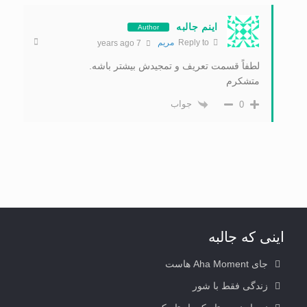
اینم جالبه
Author
Reply to
مریم
7 years ago
لطفاً قسمت تعریف و تمجیدش بیشتر باشه.
متشکرم
جواب
0
اینی که جالبه
جای Aha Moment هاست
زندگی فقط با شور