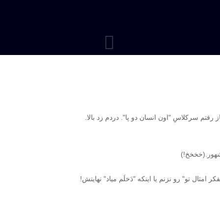
 رفتم سرکلاسِ "اون انسان دو پا". دردم زد بالا.
شهور.(خخخخ!)
امثال تو" رو نزنم یا اینکه "دَخلَم میاد" نهایتش!