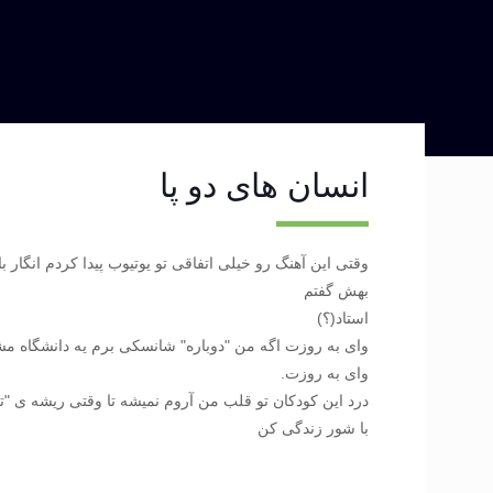
انسان های دو پا
وقتی این آهنگ رو خیلی اتفاقی تو یوتیوب پیدا کردم انگار باز
بهش گفتم
استاد(؟)
وای به روزت اگه من "دوباره" شانسکی برم یه دانشگاه م
وای به روزت.
درد این کودکان تو قلب من آروم نمیشه تا وقتی ریشه ی "تفکر 
با شور زندگی کن