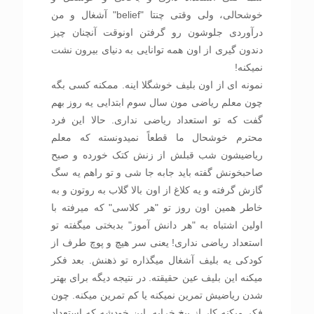
خوشحالی، ولی وقتی چنتا "belief" آشغال و من
درآوردی جلوشون رو گرفتن اونوقت آنچنان چیز
دندون گیری از اون همه توانایی به دنیای بیرون نشت
نمیکنه!
نمونه ای از اون بلیف خوشگلا اینه. ممکنه کسی بگه
چون معلم ریاضی مون سال سوم ابتدایی یه روز بهم
گفت که تو استعداد ریاضی نداری. حالا این فرد
محترم خوشحال ما قطعاً نمیدونسته که معلم
ریاضیشون شب قبلش از زنش کتک خورده و صبح
صاحبخونش گفته باید جابه جا شی و تو راهم یه سگ
گازش گرفته و یه کلاغ از اون بالا گلاب به روتون و به
خاطر همین اون روز تو "هر کلاسی" که میرفته با
اولین اشتباه به "هر دانش آموز" بدبختی میگفته تو
استعداد ریاضی نداری! یعنی سر هیچ و پوچ طرف از
کودکی یه بلیف آشغال میگذاره تو ذهنش. بعد فکر
میکنه این بلیف عین حقیقته. در نتیجه دیگه برای بهتر
شدن ریاضیش تمرین نمیکنه یا کم تمرین میکنه. چون
فکر میکنه کار از بیخ خرابه. این خودشه که استعداد