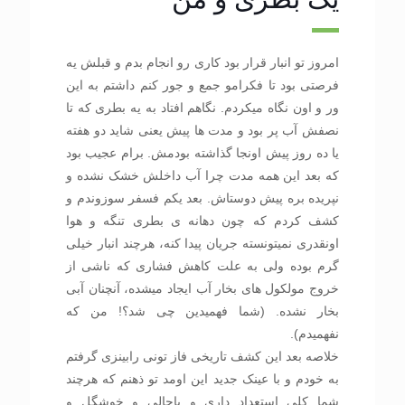
امروز تو انبار قرار بود کاری رو انجام بدم و قبلش یه
فرصتی بود تا فکرامو جمع و جور کنم داشتم به این
ور و اون نگاه میکردم. نگاهم افتاد به یه بطری که تا
نصفش آب پر بود و مدت ها پیش یعنی شاید دو هفته
یا ده روز پیش اونجا گذاشته بودمش. برام عجیب بود
که بعد این همه مدت چرا آب داخلش خشک نشده و
نپریده بره پیش دوستاش. بعد یکم فسفر سوزوندم و
کشف کردم که چون دهانه ی بطری تنگه و هوا
اونقدری نمیتونسته جریان پیدا کنه، هرچند انبار خیلی
گرم بوده ولی به علت کاهش فشاری که ناشی از
خروج مولکول های بخار آب ایجاد میشده، آنچنان آبی
بخار نشده. (شما فهمیدین چی شد؟! من که
نفهمیدم).
خلاصه بعد این کشف تاریخی فاز تونی رابینزی گرفتم
به خودم و با عینک جدید این اومد تو ذهنم که هرچند
شما کلی استعداد داری و باحالی و خوشگل و